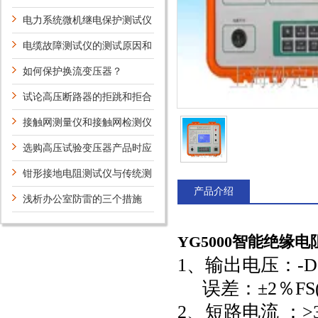
关键因素
电力系统微机继电保护测试仪
的作用
电缆故障测试仪的测试原因和
速成方法
如何保护换流变压器？
试论高压断路器的拒跳和拒合
的原因和解决方法
接触网测量仪和接触网检测仪
区别
选购高压试验变压器产品时应
注意的事项
钳形接地电阻测试仪与传统测
产品介绍
量的准确度对比
浅析办公室防雷的三个措施
YG5000智能绝缘
1、输出电压：-DC2
误差：±2％FS(
2、短路电流 ：>