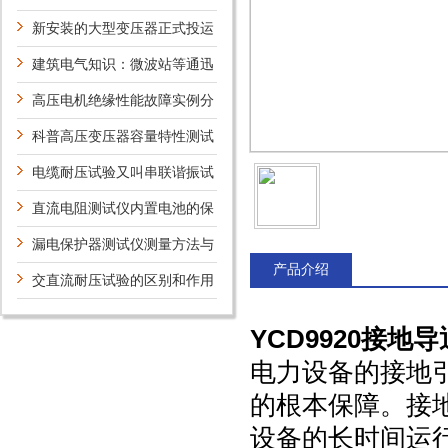
新安装的大型变压器正式投运
前,为何要做冲击试验?
建筑电气知识：微波站等通迅
枢纽建筑物的防雷规定
高压电机绝缘性能故障实例分
析
科普高压变压器容量特性测试
仪的主要功能
电缆耐压试验又叫串联谐振试
验吗？
直流电阻测试仪内置电池的保
养
漏电保护器测试仪测量方法与
产品介绍
步骤
交直流耐压试验的区别和作用
YCD9920接地
电力设备的接地
的根本保障。接
设备的长时间运