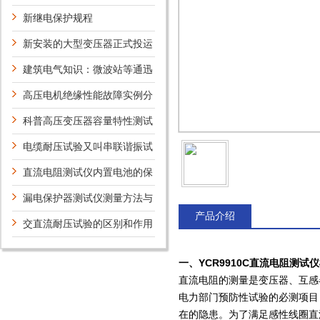
护保养方法介绍
新继电保护规程
新安装的大型变压器正式投运
前,为何要做冲击试验?
建筑电气知识：微波站等通迅
枢纽建筑物的防雷规定
高压电机绝缘性能故障实例分
析
科普高压变压器容量特性测试
仪的主要功能
电缆耐压试验又叫串联谐振试
验吗？
直流电阻测试仪内置电池的保
养
漏电保护器测试仪测量方法与
产品介绍
步骤
交直流耐压试验的区别和作用
一、YCR9910C直流电阻测试
直流电阻的测量是变压器、互感
电力部门预防性试验的必测项目
在的隐患。为了满足感性线圈直