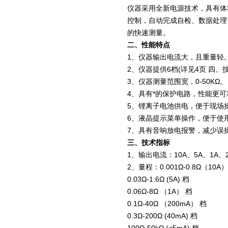
仪器采用全新电源技术，具有体
控制，自动完成自检、数据处理
的快速测量。
二、性能特点
1、仪器输出电流大，且重量轻
2、仪器提供6档(详见4页 四、
3、仪器测量范围宽，0-50KΩ。
4、具有*的保护电路，性能更可
5、锂离子电池供电，便于现场
6、液晶提示菜单操作，便于使
7、具有音响放电报警，减少误
三、技术指标
1、输出电流：10A、5A、1A、2
2、量程：0.001Ω-0.8Ω（10A）
0.03Ω-1.6Ω (5A) 档
0.06Ω-8Ω （1A） 档
0.1Ω-40Ω （200mA） 档
0.3Ω-200Ω (40mA) 档