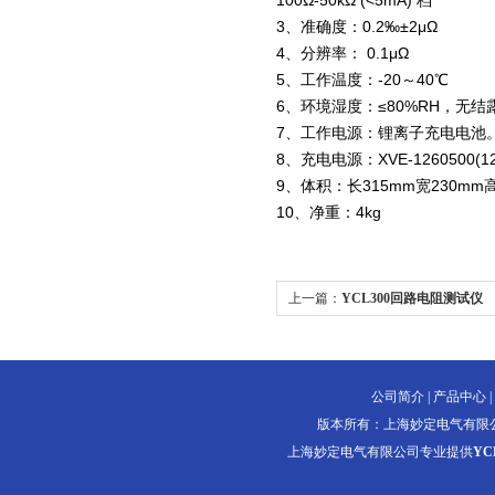
100Ω-50kΩ (<5mA) 档
3、准确度：0.2‰±2μΩ
4、分辨率： 0.1μΩ
5、工作温度：-20～40℃
6、环境湿度：≤80%RH，无结
7、工作电源：锂离子充电电池
8、充电电源：XVE-1260500(12.
9、体积：长315mm宽230mm高
10、净重：4kg
上一篇：
YCL300回路电阻测试仪
公司简介
|
产品中心
|
版本所有：上海妙定电气有限
上海妙定电气有限公司专业提供
YC