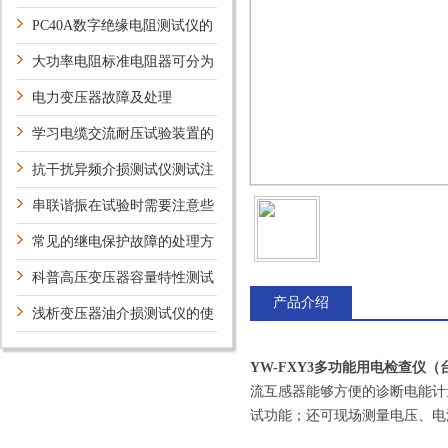
PC40A数字绝缘电阻测试仪的
一般使用事项
大功率电阻标准电阻器可分为
三大类
电力变压器故障及处理
学习电缆交流耐压试验装置的
方法
抗干扰异频介损测试仪测试注
意事项
串联谐振在试验时需要注意些
什么？
常见的继电保护故障的处理方
法和措施
科普高压变压器容量特性测试
产品介绍
仪的主要功能
浅析变压器油介损测试仪的使
用方法
YW-FXY3多功能用电检查仪（
流互感器能够方便的诊断电能计
试功能；还可现场测量电压、电