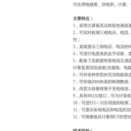
可在用电稽查、供电所、计量、
主要特点：
1．采用大屏幕高点阵彩色液晶
2．可实时检测三相电压、电流
性；
3．直观显示三相电压、电流的
4．可进行电度表的走字试验，
5．配备了高精度钳形电流互感
计量装置综合误差(含接线、电能
6．可对各种类型的无功电能表
7．可存储2000块表的检测数
8．内置大容量锂离子充电电池
9．具有RS232接口，可与计
10．可进行2～32次谐波的检
11．可显示各相电压和电流的
12．可测量低压计量用CT的变
技术指标：