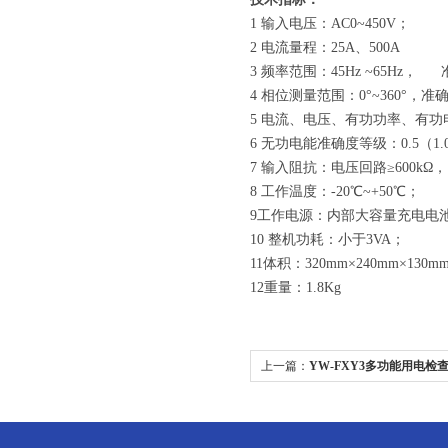
1 输入电压：AC0~450V；
2 电流量程：25A、500A
3 频率范围：45Hz ~65Hz， 准
4 相位测量范围：0°~360°，准确
5 电流、电压、有功功率、有功电
6 无功电能准确度等级：0.5（1.
7 输入阻抗：电压回路≥600kΩ，
8 工作温度：-20℃~+50℃；
9工作电源：内部大容量充电电池
10 整机功耗：小于3VA；
11体积：320mm×240mm×130m
12重量：1.8Kg
上一篇：
YW-FXY3多功能用电检