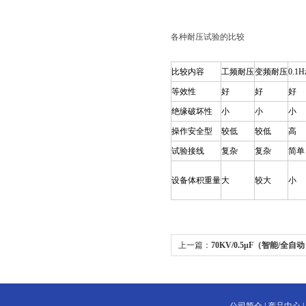
各种耐压试验的比较
比较内容
工频耐压
变频耐压
0.1
等效性
好
好
好
绝缘破坏性
小
小
小
操作安全型
较低
较低
高
试验接线
复杂
复杂
简单
设备体积重量
大
较大
小
上一篇：
70KV/0.5μF（智能/全
验装置