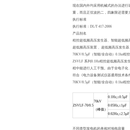
现在国内外均采用机械式的办法进行
重，而且正弦波的二，四象限还需要
执行标准
执行标准：DL/T 417-2006
产品别名
程控超低频高压发生器、智能超低频高压
超低频高压装置 、超低频高压发生器
70KV/0.5μF（智能/全自动）0.1
ZSVLF 系列0.1Hz程控超低频
程中能进行人工干预。由于全电子化
符合《电力设备测试仪器通用技术条
70KV/0.5μF（智能/全自动）0.1
0.1Hz,≤0.5µF
70kV
ZSVLF-70/0.5
0.05Hz,≤1µF
（峰值）
0.02Hz,≤2.5µF
不同类型发电机的单相对地电容量