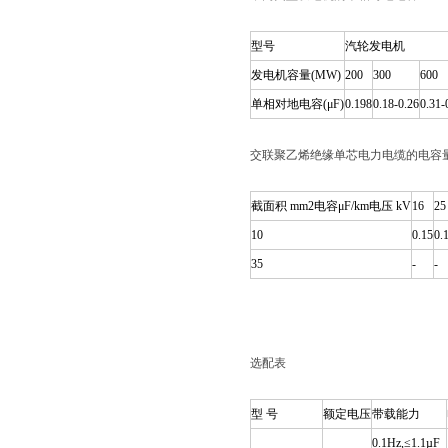
型号
汽轮发电机
发电机容量(MW)
200
300
600
单相对地电容(μF)
0.198
0.18-0.26
0.31-
交联聚乙烯绝缘单芯电力电缆的电容量(µ
截面积 mm2电容μF/km电压 kV
16
25
10
0.15
0.
35
-
-
选配表
型 号
额定电压
带载能力
0.1Hz,≤1.1µF