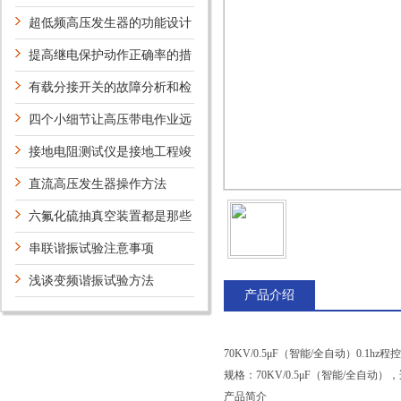
发生器有什么试验方法？
超低频高压发生器的功能设计
特性有哪些？
提高继电保护动作正确率的措
施
有载分接开关的故障分析和检
修
四个小细节让高压带电作业远
离危险
接地电阻测试仪是接地工程竣
工验收*的工具
直流高压发生器操作方法
六氟化硫抽真空装置都是那些
组成的，有哪些特点
串联谐振试验注意事项
浅谈变频谐振试验方法
产品介绍
70KV/0.5μF（智能/全自动）0.1h
规格：70KV/0.5μF（智能/全自
产品简介