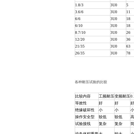
1.8/3
3U0
5
3.6/6
3U0
11
6/6
3U0
18
6/10
3U0
18
8.7/10
3U0
26
12/20
3U0
36
21/35
3U0
63
26/35
3U0
78
各种耐压试验的比较
比较内容
工频耐压
变频耐压
0
等效性
好
好
绝缘破坏性
小
小
操作安全型
较低
较低
试验接线
复杂
复杂
设备体积重量
大
较大