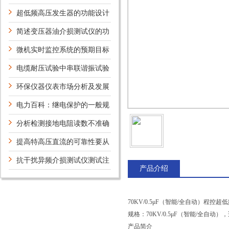
发生器有什么试验方法？
超低频高压发生器的功能设计
特性有哪些？
简述变压器油介损测试仪的功
能键设置方法
微机实时监控系统的预期目标
电缆耐压试验中串联谐振试验
系统有什么特点？
环保仪器仪表市场分析及发展
趋势
电力百科：继电保护的一般规
定
分析检测接地电阻读数不准确
状况
提高特高压直流的可靠性要从
哪些方面考虑？
抗干扰异频介损测试仪测试注
产品介绍
意事项
70KV/0.5μF（智能/全自动）程控
规格：70KV/0.5μF（智能/全自
产品简介