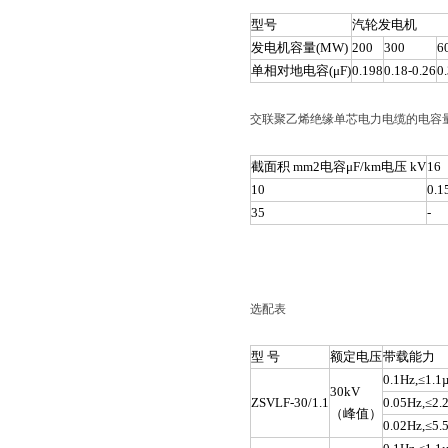
型号
汽轮发电机
发电机容量(MW)
200
300
6
单相对地电容(μF)
0.198
0.18-0.26
0
交联聚乙烯绝缘单芯电力电缆的电容量(µ
截面积 mm2电容μF/km电压 kV
16
10
0.1
35
-
选配表
型 号
额定电压
带载能力
0.1Hz,≤1.1
30kV
ZSVLF-30/1.1
0.05Hz,≤2.
（峰值）
0.02Hz,≤5.