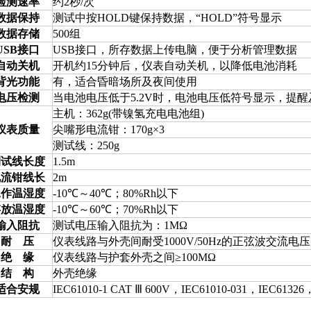
检测速率
约2秒/次
数据保持
测试中按HOLD键保持数据，“HOLD”符号显示
数据存储
500组
USB接口
USB接口，所存数据上传电脑，便于分析管理数据
自动关机
开机约15分钟后，仪表自动关机，以降低电池消耗
背光功能
有，适合昏暗场所及夜间使用
电压检测
当电池电压低于5.2V时，电池电压低符号显示，提
主机：362g(带镍氢充电电池组)
仪表质量
尖嘴形电流钳：170g×3
测试线：250g
测试线长度
1.5m
电流钳线长
2m
工作温湿度
-10℃～40℃；80%Rh以下
存放温湿度
-10℃～60℃；70%Rh以下
输入阻抗
测试电压输入阻抗为：1MΩ
耐
压
仪表线路与外壳间耐受1000V/50Hz的正弦波交流电
绝
缘
仪表线路与护套外壳之间≥100MΩ
结
构
外壳绝缘
适合安规
IEC61010-1 CAT Ⅲ 600V，IEC61010-031，IEC61