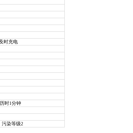
醒及时充电
压历时1分钟
326，污染等级2