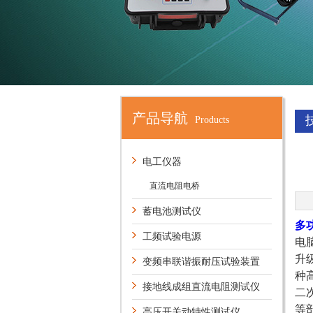
产品导航
Products
电工仪器
直流电阻电桥
蓄电池测试仪
多
工频试验电源
电
升
变频串联谐振耐压试验装置
种
接地线成组直流电阻测试仪
二
等
高压开关动特性测试仪