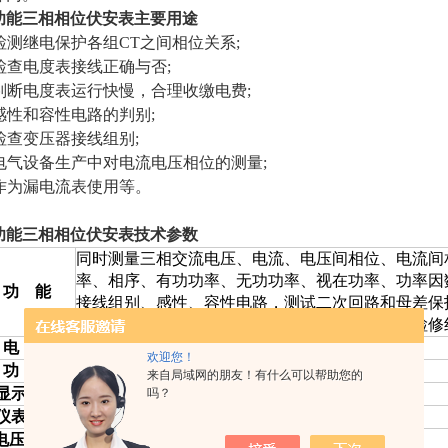
功能三相相位伏安表主要
用途
) 检测继电保护各组CT之间相位关系;
) 检查电度表接线正确与否;
) 判断电度表运行快慢，合理收缴电费;
 感性和容性电路的判别;
 检查变压器接线组别;
) 电气设备生产中对电流电压相位的测量;
) 作为漏电流表使用等。
功能三相相位伏安表技术参数
同时测量三相交流电压、电流、电压间相位、电流间
率、相序、有功功率、无功功率、视在功率、功率因
功
能
接线组别、感性、容性电路，测试二次回路和母差保
之间的相位关系，检查电度表的接线正确与否，检修
电
源
DC6V镍氢充电电池
欢迎您！
功
耗
大50mA
来自局域网的朋友！有什么可以帮助您的
显示模式
LCD显示，60×40mm
吗？
仪表尺寸
宽高厚：192*92.5*36mm
电压量程
AC 0.00V～600V