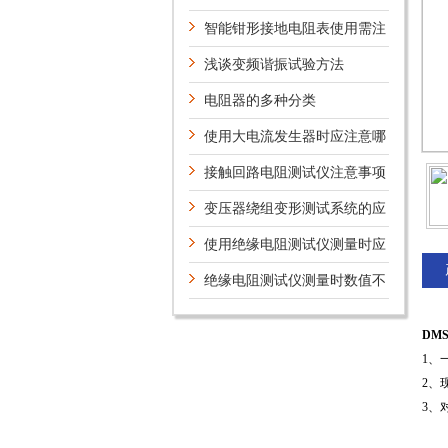
仪的基本要求（上）
智能钳形接地电阻表使用需注
意是否单点接地
浅谈变频谐振试验方法
电阻器的多种分类
使用大电流发生器时应注意哪
些问题？
接触回路电阻测试仪注意事项
说明
变压器绕组变形测试系统的应
用
使用绝缘电阻测试仪测量时应
注意什么？
绝缘电阻测试仪测量时数值不
准确的原因分析
DM
1、
2、
3、