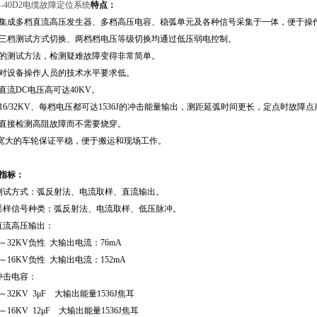
S-40D2电缆故障定位系统
特点：
 集成多档直流高压发生器、多档高压电容、稳弧单元及各种信号采集于一体，便于操
 三档测试方式切换、两档档电压等级切换均通过低压弱电控制。
 的测试方法，检测疑难故障变得非常简单。
 对设备操作人员的技术水平要求低。
 直流DC电压高可达40KV。
 16/32KV、每档电压都可达1536J的冲击能量输出，测距延弧时间更长，定点时故障
 直接检测高阻故障而不需要烧穿。
 宽大的车轮保证平稳，便于搬运和现场工作。
指标：
测试方式：弧反射法、电流取样、直流输出。
采样信号种类：弧反射法、电流取样、低压脉冲。
直流高压输出：
32KV负性 大输出电流：76mA
16KV负性 大输出电流：152mA
冲击电容：
32KV 3μF 大输出能量1536J焦耳
16KV 12μF 大输出能量1536J焦耳